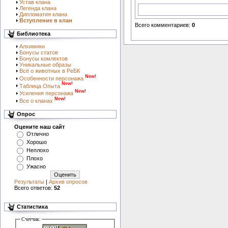
Устав клана
Легенда клана
Дипломатия клана
Вступление в клан
Всего комментариев
:
0
Библиотека
Алхимики
Бонусы статов
Бонусы комлектов
Уникальные образы
Всё о животных в РеБК
New!
Особенности персонажа
New!
Таблица Опыта
New!
Усиления персонажа
New!
Все о кланах
Опрос
Оцените наш сайт
Отлично
Хорошо
Неплохо
Плохо
Ужасно
Результаты
|
Архив опросов
Всего ответов:
52
Статистика
Счетчик: