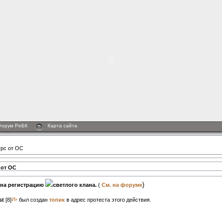
Форум РеБК
Карта сайта
урс от ОС
 от ОС
)
на регистрацию
светлого клана.
(
См. на форуме
st
[8]
был создан
топик
в адрес протеста этого действия.