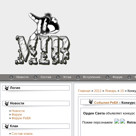
Новости
Состав
Устав
Вступление
Форум
Логин
Главная
»
2012
»
Январь
»
15
» Конк
События РеБК
: Конкурс
Новости
Новости
Орден Света
объявляет конкурс
Форум
Форум РеБК
Пожже персонажем
Retra
Клан
Состав клана