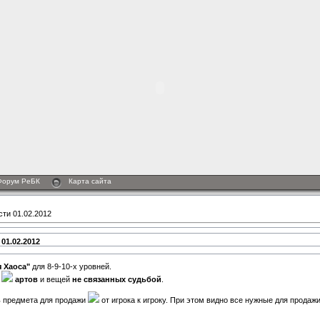
Форум РеБК
Карта сайта
ти 01.02.2012
01.02.2012
 Хаоса"
для 8-9-10-х уровней.
й
артов
и вещей
не связанных
судьбой
.
ь предмета для продажи
от игрока к игроку. При этом видно все нужные для продажи