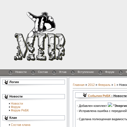
Новости
Состав
Устав
Вступление
Форум
Логин
Главная
»
2012
»
Февраль
»
1
» Новос
События РеБК
: Новости 
Новости
Новости
- Добавлен комплект
"Энергия
Форум
Форум РеБК
- Исправлена ошибка с передаче
Клан
- Сделана полноценная видимост
Состав клана