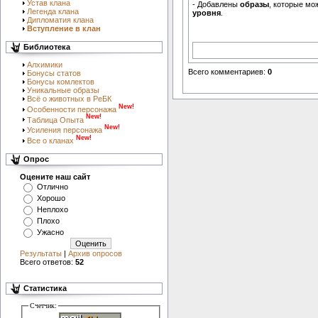
Устав клана
- Добавлены
образы
, которые мо
Легенда клана
уровня
.
Дипломатия клана
Вступление в клан
Библиотека
Алхимики
Всего комментариев
:
0
Бонусы статов
Бонусы комлектов
Уникальные образы
Всё о животных в РеБК
New!
Особенности персонажа
New!
Таблица Опыта
New!
Усиления персонажа
New!
Все о кланах
Опрос
Оцените наш сайт
Отлично
Хорошо
Неплохо
Плохо
Ужасно
Результаты
|
Архив опросов
Всего ответов:
52
Статистика
Счетчик: