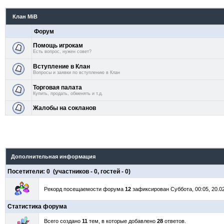
Клан MiB
Форум
Помощь игрокам
Есть вопрос, нужен совет?
Вступление в Клан
Вопросы и заявки по вступлению в Клан
Торговая палата
Купить, продать, обменять и т.д.
Жалобы на сокланов
Дополнительная информация
Посетители:
0
(участников -
0
, гостей -
0
)
Рекорд посещаемости форума
12
зафиксирован Суббота, 00:05, 20.02
Статистика форума
Всего создано
11
тем, в которые добавлено
28
ответов.