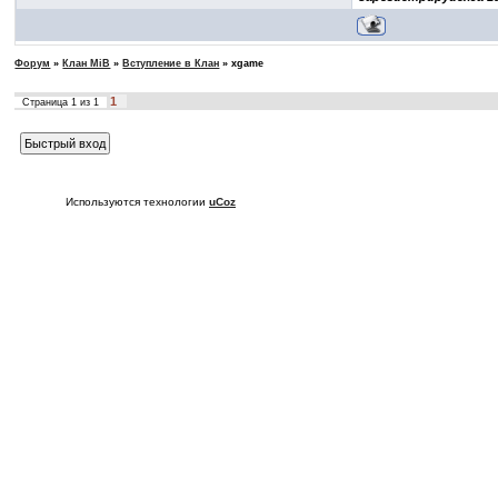
Форум
»
Клан MiB
»
Вступление в Клан
»
xgame
1
Страница
1
из
1
Используются технологии
uCoz