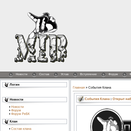
Новости
Состав
Устав
Вступление
Форум
Логин
Главная
»
События Клана
События Клана
:
Открыт наб
Новости
Новости
Форум
Форум РеБК
Клан
Состав клана