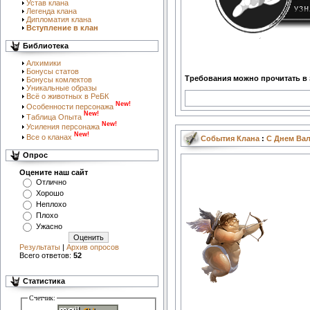
Устав клана
Легенда клана
Дипломатия клана
Вступление в клан
Библиотека
Алхимики
Бонусы статов
Требования можно прочитать в
Бонусы комлектов
Уникальные образы
Всё о животных в РеБК
New!
Особенности персонажа
New!
Таблица Опыта
New!
Усиления персонажа
New!
Все о кланах
События Клана
:
С Днем Ва
Опрос
Оцените наш сайт
Отлично
Хорошо
Неплохо
Плохо
Ужасно
Результаты
|
Архив опросов
Всего ответов:
52
Статистика
Счетчик: